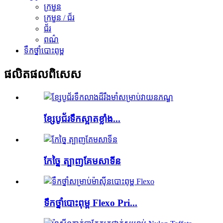
ក្រមួន
ក្រមួន / ជ័រ
ជ័រ
ពណ៌
ទឹកថ្នាំបោះពុម្ព
ផលិតផល​ពិសេស
ខ្សែបូជ័រទឹកស្អាតខ្លាំង...
កែច្នៃ ត្បាញគែមសាទីន
ទឹកថ្នាំបោះពុម្ព Flexo Pri...