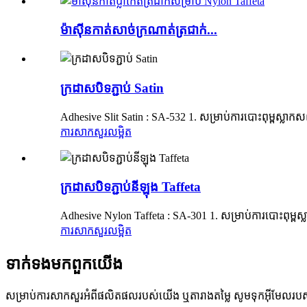
ម៉ាស៊ីនកាត់សាច់ក្រណាត់ត្រជាក់...
ក្រដាសបិទភ្ជាប់ Satin
Adhesive Slit Satin : SA-532 1. សម្រាប់ការបោះពុម្ពស្លាកសញ្
ការសាកសួរ
លម្អិត
ក្រដាសបិទភ្ជាប់នីឡុង Taffeta
Adhesive Nylon Taffeta : SA-301 1. សម្រាប់ការបោះពុម្ពស្លា
ការសាកសួរ
លម្អិត
ទាក់ទង​មក​ពួក​យើង
សម្រាប់ការសាកសួរអំពីផលិតផលរបស់យើង ឬតារាងតម្លៃ សូមទុកអ៊ីមែលរបស