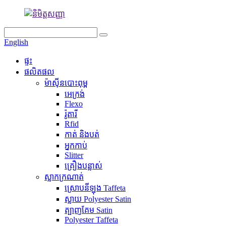
English
ផ្ទះ
ផលិតផល
ម៉ាស៊ីនបោះពុម្ព
អេក្រង់
Flexo
រ៉ូតារី
Rfid
កាត់ និងបត់
អ្នកកាប់
Slitter
គ្រឿងបន្លាស់
ស្លាកក្រណាត់
ស្រោបនីឡុង Taffeta
ស្លាយ Polyester Satin
ត្បាញគែម Satin
Polyester Taffeta