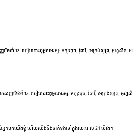
ញាថែទាំ។2. របៀបបោះពុម្ពសមរម្យ: អក្សរចុច, រ៉ូតារី, អេក្រង់សូត្រ, អុហ្វសិត
កសញ្ញាថែទាំ។2. របៀបបោះពុម្ពសមរម្យ: អក្សរចុច, រ៉ូតារី, អេក្រង់សូត្រ, អុហ្
់អ្នកមកយើងខ្ញុំ ហើយយើងនឹងទាក់ទងទៅក្នុងរយៈពេល 24 ម៉ោង។