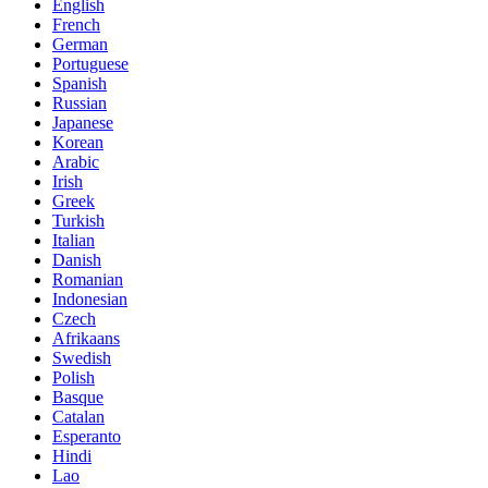
English
French
German
Portuguese
Spanish
Russian
Japanese
Korean
Arabic
Irish
Greek
Turkish
Italian
Danish
Romanian
Indonesian
Czech
Afrikaans
Swedish
Polish
Basque
Catalan
Esperanto
Hindi
Lao