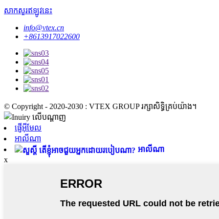
សាកសួរឥឡូវនេះ
info@vtex.cn
+8613917022600
© Copyright - 2020-2030 : VTEX GROUP រក្សាសិទ្ធិគ្រប់យ៉ាង។
ផ្ញើអ៊ីមែល
អាលីណា
អាលីណា
x