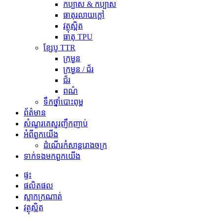
កប្បាស & កប្បាស
ធាតុរលាយក្តៅ
វត្ថុស្អិត
ធាតុ TPU
ខ្សែបូ TTR
ក្រមួន
ក្រមួន / ជ័រ
ជ័រ
ពណ៌
ទឹកថ្នាំបោះពុម្ព
ព័ត៌មាន
សំណួរគេសួរញឹកញាប់
អំពី​ពួក​យើង
ដំណើរកំសាន្តរោងចក្រ
ទាក់ទង​មក​ពួក​យើង
ផ្ទះ
ផលិតផល
ស្លាកក្រណាត់
វត្ថុស្អិត