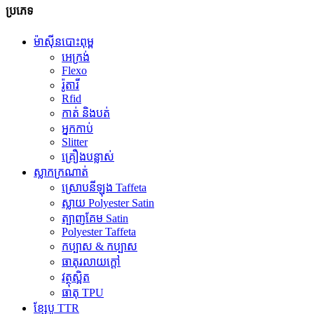
ប្រភេទ
ម៉ាស៊ីនបោះពុម្ព
អេក្រង់
Flexo
រ៉ូតារី
Rfid
កាត់ និងបត់
អ្នកកាប់
Slitter
គ្រឿងបន្លាស់
ស្លាកក្រណាត់
ស្រោបនីឡុង Taffeta
ស្លាយ Polyester Satin
ត្បាញគែម Satin
Polyester Taffeta
កប្បាស & កប្បាស
ធាតុរលាយក្តៅ
វត្ថុស្អិត
ធាតុ TPU
ខ្សែបូ TTR