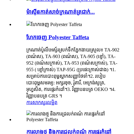
ម៉ាស៊ីនកាត់សាច់ក្រណាត់ត្រជាក់...
ហែកចេញ Polyester Taffeta
ក្រណាត់ប៉ូលីអេស្ទ័រស្រក់ទឹកភ្នែកងាយស្រួល៖ TA-902
(ពណ៌ស), TA-903 (ពណ៌ស), TA-905 (ខ្មៅ), TA-
952 (ពណ៌សក្រាស់), TA-953 (ពណ៌សក្រាស់), TA-
955 ( ខ្មៅក្រាស់) TAP-95G (ប្រផេះក្រាស់ជាង) ។1.
សម្រាប់ការបោះពុម្ពស្លាកសញ្ញាថែទាំ។2. របៀប
បោះពុម្ពសមរម្យ: អក្សរចុច, រ៉ូតារី, អេក្រង់សូត្រ,
អុហ្វសិត, ការផ្ទេរកំដៅ។3. វិញ្ញាបនបត្រ OEKO ។4.
វិញ្ញាបនបត្រ GRS ។
ការសាកសួរ
លម្អិត
ការលាងថ្ម និងការជ្រលក់ពណ៌ ការផ្ទេរកំដៅ