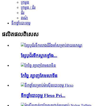
ក្រមួន
ក្រមួន / ជ័រ
ជ័រ
ពណ៌
ទឹកថ្នាំបោះពុម្ព
ផលិតផល​ពិសេស
ខ្សែបូជ័រទឹកស្អាតខ្លាំង...
កែច្នៃ ត្បាញគែមសាទីន
ទឹកថ្នាំបោះពុម្ព Flexo Pri...