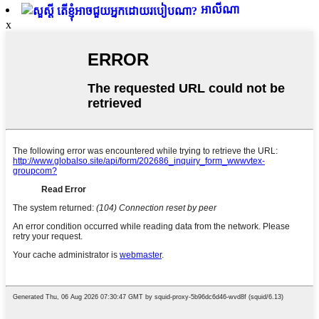
អាលីណា
x