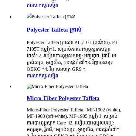
ការសាកសួរ
លម្អិត
Polyester Taffeta ក្រាស់
Polyester Taffeta ក្រាស់៖ PT-710T (ពណ៌ស), PT-
7105T (ខ្មៅ)។1. សម្រាប់ការបោះពុម្ពស្លាកសញ្ញា
ថែទាំ។2. របៀបបោះពុម្ពសមរម្យ: អក្សរចុច, រ៉ូតារី, អេ
ក្រង់សូត្រ, អុហ្វសិត, ការផ្ទេរកំដៅ។3. វិញ្ញាបនបត្រ
OEKO ។4. វិញ្ញាបនបត្រ GRS ។
ការសាកសួរ
លម្អិត
Micro-Fiber Polyester Taffeta
Micro-Fiber Polyester Taffeta : MF-1902 (white),
MF-1903 (off-white), MF-1905 (ខ្មៅ) 1. សម្រាប់
ការបោះពុម្ពស្លាក Care ។2. របៀបបោះពុម្ពសមរម្យ:
អក្សរចុច, រ៉ូតារី, អេក្រង់សូត្រ, អុហ្វសិត, ការផ្ទេរកំដៅ។