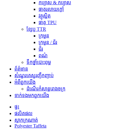
កប្បាស & កប្បាស
ធាតុរលាយក្តៅ
វត្ថុស្អិត
ធាតុ TPU
ខ្សែបូ TTR
ក្រមួន
ក្រមួន / ជ័រ
ជ័រ
ពណ៌
ទឹកថ្នាំបោះពុម្ព
ព័ត៌មាន
សំណួរគេសួរញឹកញាប់
អំពី​ពួក​យើង
ដំណើរកំសាន្តរោងចក្រ
ទាក់ទង​មក​ពួក​យើង
ផ្ទះ
ផលិតផល
ស្លាកក្រណាត់
Polyester Taffeta