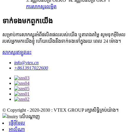
3. វិញ្ញាបនបត្រ OEKO ។4. វិញ្ញាបនបត្រ GRS ។
ការសាកសួរ
លម្អិត
ទាក់ទង​មក​ពួក​យើង
សម្រាប់ការសាកសួរអំពីផលិតផលរបស់យើង ឬតារាងតម្លៃ សូមទុកអ៊ីមែល
របស់អ្នកមកយើងខ្ញុំ ហើយយើងនឹងទាក់ទងទៅក្នុងរយៈពេល 24 ម៉ោង។
សាកសួរឥឡូវនេះ
info@vtex.cn
+8613917022600
© Copyright - 2020-2030 : VTEX GROUP រក្សាសិទ្ធិគ្រប់យ៉ាង។
ផ្ញើអ៊ីមែល
អាលីណា