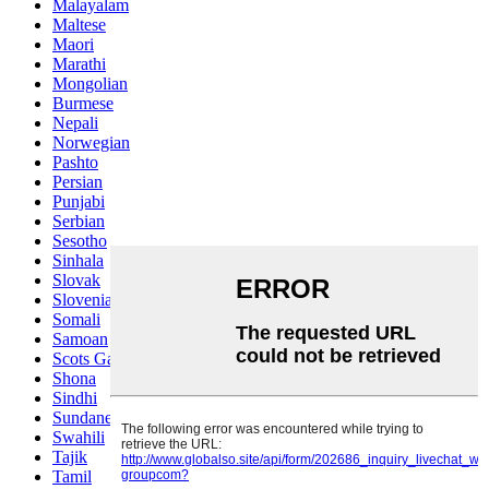
Malayalam
Maltese
Maori
Marathi
Mongolian
Burmese
Nepali
Norwegian
Pashto
Persian
Punjabi
Serbian
Sesotho
Sinhala
Slovak
Slovenian
Somali
Samoan
Scots Gaelic
Shona
Sindhi
Sundanese
Swahili
Tajik
Tamil