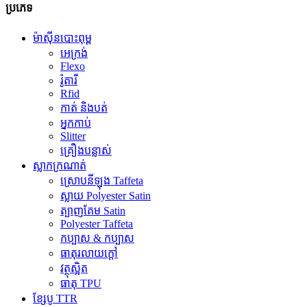
ប្រភេទ
ម៉ាស៊ីនបោះពុម្ព
អេក្រង់
Flexo
រ៉ូតារី
Rfid
កាត់ និងបត់
អ្នកកាប់
Slitter
គ្រឿងបន្លាស់
ស្លាកក្រណាត់
ស្រោបនីឡុង Taffeta
ស្លាយ Polyester Satin
ត្បាញគែម Satin
Polyester Taffeta
កប្បាស & កប្បាស
ធាតុរលាយក្តៅ
វត្ថុស្អិត
ធាតុ TPU
ខ្សែបូ TTR