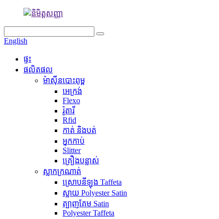
English
ផ្ទះ
ផលិតផល
ម៉ាស៊ីនបោះពុម្ព
អេក្រង់
Flexo
រ៉ូតារី
Rfid
កាត់ និងបត់
អ្នកកាប់
Slitter
គ្រឿងបន្លាស់
ស្លាកក្រណាត់
ស្រោបនីឡុង Taffeta
ស្លាយ Polyester Satin
ត្បាញគែម Satin
Polyester Taffeta