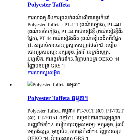
Polyester Taffeta
ការលាងថ្ម និងការជ្រលក់ពណ៌លើការផ្ទេរកំដៅ
Polyester Taffeta : PT-111 (ពណ៌សម្ខាង), PT-441
(ពណ៌សចំហៀង), PT-44 ពណ៌ខៀវខ្ចី (ពណ៌ខៀវខ្ចីពីរ
ផ្នែក), PT-44 ពណ៌ខៀវងងឹត (ពណ៌ខៀវងងឹតពីរផ្នែក
)1. សម្រាប់ការបោះពុម្ពស្លាកសញ្ញាថែទាំ។2. របៀប
បោះពុម្ពសមរម្យ: អក្សរចុច, រ៉ូតារី, អេក្រង់សូត្រ,
អុហ្វសិត, ការផ្ទេរកំដៅ។3. វិញ្ញាបនបត្រ OEKO ។4.
វិញ្ញាបនបត្រ GRS ។
ការសាកសួរ
លម្អិត
Polyester Taffeta ធម្មតា។
Polyester Taffeta ធម្មតា៖ PT-701T (ស), PT-702T
(ស), PT-7015T (ខ្មៅ)។1. សម្រាប់ការបោះពុម្ពស្លាក
សញ្ញាថែទាំ។2. របៀបបោះពុម្ពសមរម្យ: អក្សរចុច, រ៉ូតារី,
អេក្រង់សូត្រ, អុហ្វសិត, ការផ្ទេរកំដៅ។3. វិញ្ញាបនបត្រ
OEKO ។4. វិញ្ញាបនបត្រ GRS ។