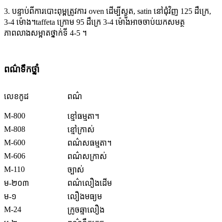
3. បន្ទាប់ពីការបោះពុម្ពត្រូវការ oven ដើម្បីស្ងួត, satin នៅជុំវិញ 125 ដឺក្រេ,
3-4 ម៉ោង។taffeta ក្រោម 95 ដឺក្រេ 3-4 ម៉ោងអាចចាប់យកសមត្ថ
ភាពលាងសម្អាតថ្នាក់ទី 4-5 ។
ពណ៌ទឹកថ្នាំ
លេខ​កូដ
ពណ៌
M-800
ខ្មៅធម្មតា។
M-808
ខ្មៅក្រាស់
M-600
ពណ៌សធម្មតា។
M-606
ពណ៌សក្រាស់
M-110
ច្បាស់
ម-២០៣
ពណ៌លឿងដើម
ម-១
លឿងមធ្យម
M-24
ក្រូចឆ្មាលឿង