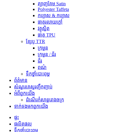
ត្បាញគែម Satin
Polyester Taffeta
កប្បាស & កប្បាស
ធាតុរលាយក្តៅ
វត្ថុស្អិត
ធាតុ TPU
ខ្សែបូ TTR
ក្រមួន
ក្រមួន / ជ័រ
ជ័រ
ពណ៌
ទឹកថ្នាំបោះពុម្ព
ព័ត៌មាន
សំណួរគេសួរញឹកញាប់
អំពី​ពួក​យើង
ដំណើរកំសាន្តរោងចក្រ
ទាក់ទង​មក​ពួក​យើង
ផ្ទះ
ផលិតផល
ទឹកថ្នាំបោះពុម្ព