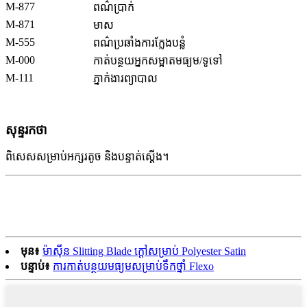
M-877
ពណ៌ប្រាក់
M-871
មាស
M-555
ពណ៌ប្រឆាំងការក្លែងបន្លំ
M-000
កាត់បន្ថយអ្នកសម្អាតមធ្យម/ទូទៅ
M-111
ភ្នាក់ងារព្យាបាល
សុន្ទរកថា
ពិសេសសម្រាប់អក្សរតូច និងបន្ទាត់ស្តើង។
មុន៖
ម៉ាស៊ីន Slitting Blade ក្តៅសម្រាប់ Polyester Satin
បន្ទាប់៖
ការកាត់បន្ថយមធ្យមសម្រាប់ទឹកថ្នាំ Flexo