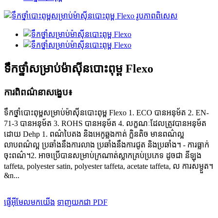
ទឹកថ្នាំសម្រាប់ម៉ាស៊ីនបោះពុម្ព Flexo
ការពិពណ៌នាសង្ខេប៖
ទឹកថ្នាំបោះពុម្ពសម្រាប់ម៉ាស៊ីនបោះពុម្ព Flexo 1. ECO បានអនុម័ត 2. EN-
71-3 បានអនុម័ត 3. ROHS បានអនុម័ត 4. លក្ខណៈដែលត្រូវបានអនុម័ត
ដោយ Dehp 1. ពណ៌បៃតង និងអេកូឆ្លងកាត់ ក្លិនតិច មានពណ៌ល្អ
លាបពណ៌ល្អ ប្រឆាំងនឹងការលាង ប្រឆាំងនឹងការជូត និងប្រឆាំង។ - ការ​ធ្លាក់​
ចុះ​ពណ៌​។2. អាចប្រើបានសម្រាប់ក្រណាត់ស្លាកគ្រប់ប្រភេទ ដូចជា នីឡុង
taffeta, polyester satin, polyester taffeta, acetate taffeta, ល ការសម្ងួត។
&n...
ផ្ញើអ៊ីមែលមកយើង
ទាញយកជា PDF