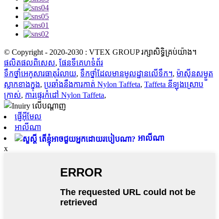
© Copyright - 2020-2030 : VTEX GROUP រក្សាសិទ្ធិគ្រប់យ៉ាង។
ផលិតផល​ពិសេស
,
ផែនទីគេហទំព័រ
ទឹកថ្នាំអេកូសារធាតុរំលាយ
,
ទឹកថ្នាំដែលមានមូលដ្ឋានលើទឹក។
,
ម៉ាស៊ីនសម្ងួត
ស្លាកខាងក្នុង
,
ប្រឆាំងនឹងការកាត់ Nylon Taffeta
,
Taffeta នីឡុងស្រោប
ក្រាស់
,
ការផ្ទេរកំដៅ Nylon Taffeta
,
ផ្ញើអ៊ីមែល
អាលីណា
អាលីណា
x