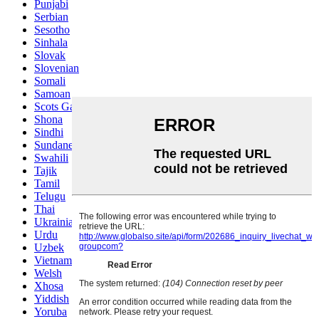
Punjabi
Serbian
Sesotho
Sinhala
Slovak
Slovenian
Somali
Samoan
Scots Gaelic
Shona
Sindhi
Sundanese
Swahili
Tajik
Tamil
Telugu
Thai
Ukrainian
Urdu
Uzbek
Vietnamese
Welsh
Xhosa
Yiddish
Yoruba