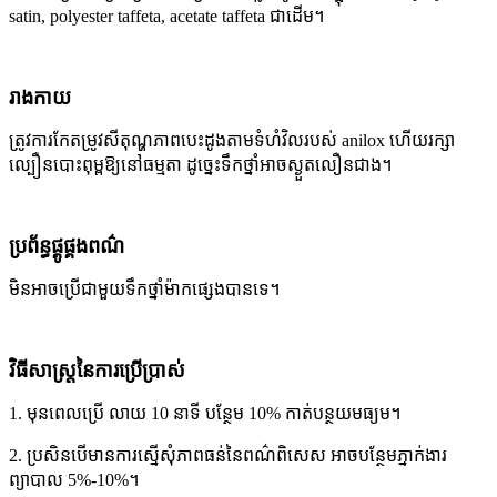
satin, polyester taffeta, acetate taffeta ជាដើម។
រាងកាយ
ត្រូវ​ការ​កែ​តម្រូវ​សីតុណ្ហភាព​បេះដូង​តាម​ទំហំ​វិល​របស់ anilox ហើយ​រក្សា​
ល្បឿន​បោះពុម្ព​ឱ្យ​នៅ​ធម្មតា ដូច្នេះ​ទឹកថ្នាំ​អាច​ស្ងួត​លឿន​ជាង។
ប្រព័ន្ធផ្គូផ្គងពណ៌
មិនអាចប្រើជាមួយទឹកថ្នាំម៉ាកផ្សេងបានទេ។
វិធីសាស្រ្តនៃការប្រើប្រាស់
1. មុនពេលប្រើ លាយ 10 នាទី បន្ថែម 10% កាត់បន្ថយមធ្យម។
2. ប្រសិនបើមានការស្នើសុំភាពធន់នៃពណ៌ពិសេស អាចបន្ថែមភ្នាក់ងារ
ព្យាបាល 5%-10%។