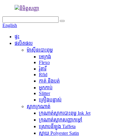
English
ផ្ទះ
ផលិតផល
ម៉ាស៊ីនបោះពុម្ព
អេក្រង់
Flexo
រ៉ូតារី
Rfid
កាត់ និងបត់
អ្នកកាប់
Slitter
គ្រឿងបន្លាស់
ស្លាកក្រណាត់
ក្រណាត់ស្លាកបោះពុម្ព Ink Jet
ក្រណាត់ស្លាកសញ្ញាកម្ដៅ
ស្រោបនីឡុង Taffeta
ស្លាយ Polyester Satin