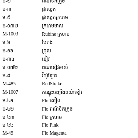
ម-២
ពណ៌ទឹកក្រូច
ម-៣
ផ្កាឈូក
ម-៥
ផ្កាឈូកក្រហម
ម-០៣២
ក្រហមមាស
M-1003
Rubine ក្រហម
ម-៦
បៃតង
ម-១៦
ជ្រុល
ម-៣៤
ខៀវ
ម-០៧២
ពណ៌ខៀវចាស់
ម-៨
វីយ៉ូឡែត
M-485
RedStrake
M-1007
ការឆ្លុះបញ្ចាំងពណ៌ខៀវ
ម-៤១
Flo លឿង
ម-៤២
Flo ពណ៌ទឹកក្រូច
ម-៤៣
Flo ក្រហម
Flo Pink
ម-៤៤
M-45
Flo Magenta