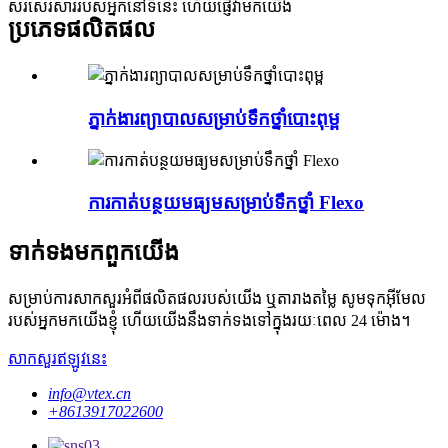
សរសេរសាររបស់អ្នកនៅទីនេះ ហើយផ្ញើវាមកយើង
ប្រភេទផលិតផល
ភ្នាក់ងារព្យាបាលសម្រាប់ទឹកថ្នាំបោះពុម្ព
ការកាត់បន្ថយមធ្យមសម្រាប់ទឹកថ្នាំ Flexo
ទាក់ទង​មក​ពួក​យើង
សម្រាប់ការសាកសួរអំពីផលិតផលរបស់យើង ឬតារាងតម្លៃ សូមទុកអ៊ីមែល
របស់អ្នកមកយើងខ្ញុំ ហើយយើងនឹងទាក់ទងទៅក្នុងរយៈពេល 24 ម៉ោង។
សាកសួរឥឡូវនេះ
info@vtex.cn
+8613917022600