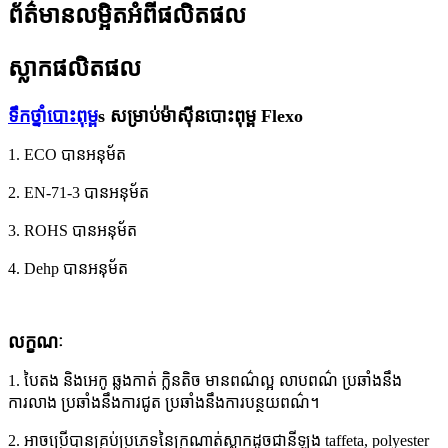
ព័ត៌មានលម្អិតអំពីផលិតផល
ស្លាកផលិតផល
ទឹកថ្នាំបោះពុម្ព
s សម្រាប់ម៉ាស៊ីនបោះពុម្ព Flexo
1. ECO បានអនុម័ត
2. EN-71-3 បានអនុម័ត
3. ROHS បានអនុម័ត
4. Dehp បានអនុម័ត
លក្ខណៈ
1. បៃតង និងអេកូ ឆ្លងកាត់ ក្លិនតិច មានពណ៌ល្អ លាបពណ៌ ប្រឆាំងនឹង
ការលាង ប្រឆាំងនឹងការជូត ប្រឆាំងនឹងការបន្ថយពណ៌។
2. អាចប្រើបានគ្រប់ប្រភេទនៃក្រណាត់ស្លាកដូចជានីឡុង taffeta, polyester